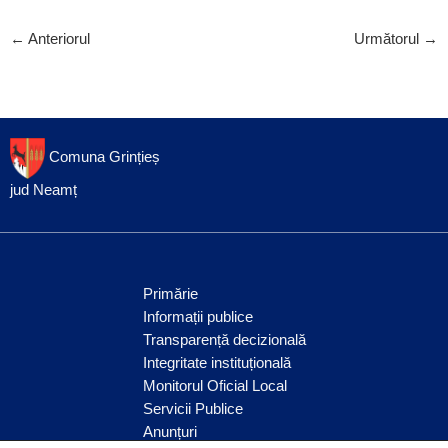
←
Anteriorul
Următorul
→
Comuna Grințieș
jud Neamț
Primărie
Informații publice
Transparență decizională
Integritate instituțională
Monitorul Oficial Local
Servicii Publice
Anunțuri