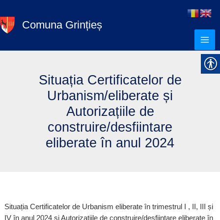
Skip
to
Comuna Grințieș
content
Situația Certificatelor de
Urbanism/eliberate și
Autorizațiile de
construire/desfiintare
eliberate în anul 2024
Situația Certificatelor de Urbanism eliberate în trimestrul I , II, III și
IV în anul 2024 și Autorizațiile de construire/desfiintare eliberate în