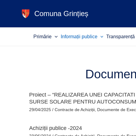
Skip
to
Comuna Grințieș
content
Primărie
Informații publice
Transparență 
Document
Proiect – “REALIZAREA UNEI CAPACITA
SURSE SOLARE PENTRU AUTOCONSUM I
29/04/2025
/
Contracte de Achiziții
,
Documente de Exec
Achiziții publice -2024
23/06/2024
/
Contracte de Achiziții
,
Documente de Exec