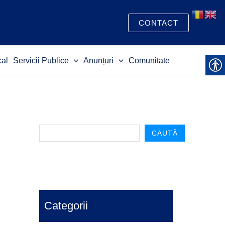
S
e
CONTACT
a
r
cal
Servicii Publice
Anunțuri
Comunitate
c
h
CAUTĂ
Categorii