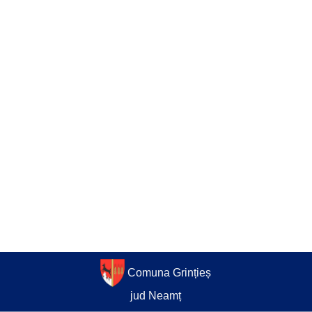
Comuna Grințieș
jud Neamț