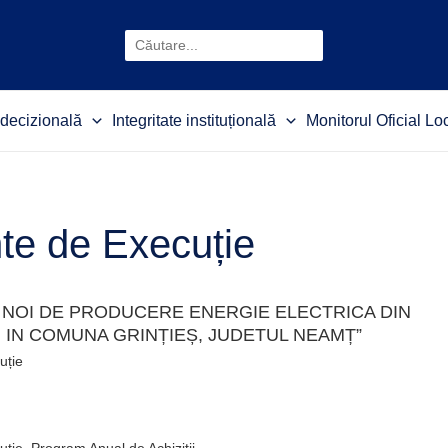
Search
decizională
Integritate instituțională
Monitorul Oficial Lo
e de Execuție
TI NOI DE PRODUCERE ENERGIE ELECTRICA DIN
N COMUNA GRINȚIEȘ, JUDETUL NEAMȚ”
uție
uție
,
Program Anual de Achiziții