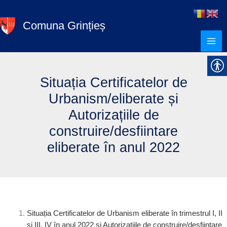
Skip
to
Comuna Grințieș
content
Situația Certificatelor de
Urbanism/eliberate și
Autorizațiile de
construire/desfiintare
eliberate în anul 2022
Situația Certificatelor de Urbanism eliberate în trimestrul I, II
și III, IV în anul 2022 și Autorizațiile de construire/desfiintare