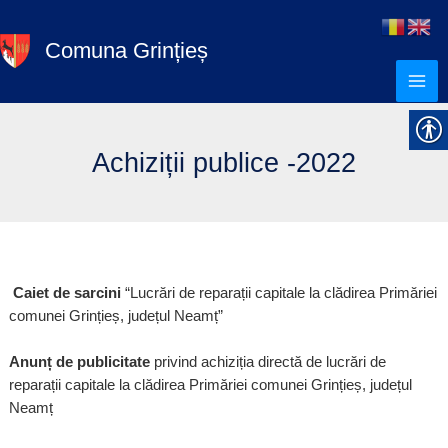
Skip
to
Comuna Grințieș
content
Achiziții publice -2022
Caiet de sarcini
“Lucrări de reparații capitale la clădirea Primăriei
comunei Grințieș, județul Neamț”
Anunț de publicitate
privind achiziția directă de lucrări de
reparații capitale la clădirea Primăriei comunei Grințieș, județul
Neamț