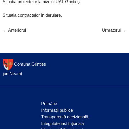
Situația proiectelor la nivelul UAT Grințieș
Situația contractelor în derulare.
←
Anteriorul
Următorul
→
Comuna Grințieș
jud Neamț
Primărie
Informații publice
Transparență decizională
Integritate instituțională