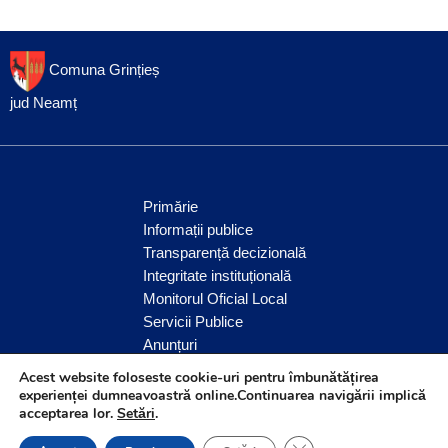
Comuna Grințieș
jud Neamț
Primărie
Informații publice
Transparență decizională
Integritate instituțională
Monitorul Oficial Local
Servicii Publice
Anunțuri
Comunitate
Acest website foloseste cookie-uri pentru îmbunătățirea
experienței dumneavoastră online.Continuarea navigării implică
acceptarea lor.
Setări
.
© Comuna Grințieș 2026
CLOSE GDPR COOK