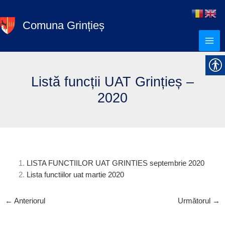
Skip
to
Comuna Grințieș
content
Listă funcții UAT Grințieș –
2020
LISTA FUNCTIILOR UAT GRINTIES septembrie 2020
Lista functiilor uat martie 2020
←
Anteriorul
Următorul
→