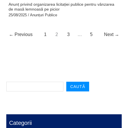
Anunț privind organizarea licitației publice pentru vânzarea
de masă lemnoasă pe picior
25/08/2025
/
Anunțuri Publice
←
Previous
1
2
3
…
5
Next
→
CAUTĂ
Categorii