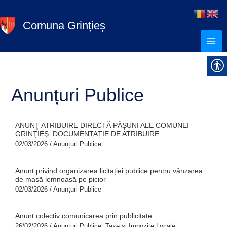
Skip
S
to
e
Comuna Grințieș
content
a
r
c
h
Anunțuri Publice
ANUNŢ ATRIBUIRE DIRECTĂ PĂŞUNI ALE COMUNEI
GRINŢIEŞ. DOCUMENTAȚIE DE ATRIBUIRE
02/03/2026
/
Anunțuri Publice
Anunț privind organizarea licitației publice pentru vânzarea
de masă lemnoasă pe picior
02/03/2026
/
Anunțuri Publice
Anunț colectiv comunicarea prin publicitate
26/02/2026
/
Anunțuri Publice
,
Taxe și Impozite Locale