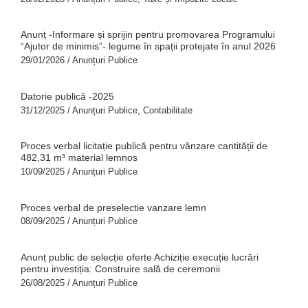
Anunț -Informare și sprijin pentru promovarea Programului
“Ajutor de minimis”- legume în spații protejate în anul 2026
29/01/2026
/
Anunțuri Publice
Datorie publică -2025
31/12/2025
/
Anunțuri Publice
,
Contabilitate
Proces verbal licitație publică pentru vânzare cantității de
482,31 m³ material lemnos
10/09/2025
/
Anunțuri Publice
Proces verbal de preselectie vanzare lemn
08/09/2025
/
Anunțuri Publice
Anunț public de selecție oferte Achiziție execuție lucrări
pentru investiția: Construire sală de ceremonii
26/08/2025
/
Anunțuri Publice